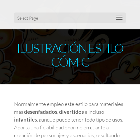
Select Page
ILUSTRACIÓN ESTILO
CÓMIC
Normalmente empleo este estilo para materiales
más
desenfadados
,
divertidos
e incluso
infantiles
, aunque puede tener todo tipo de usos.
Aporta una flexibilidad enorme en cuanto a
creación de personajes y escenarios, resultando