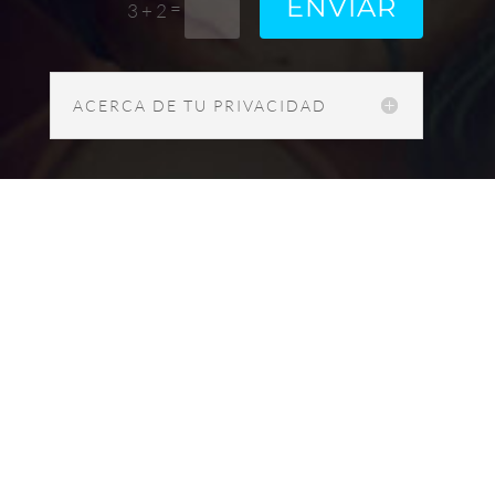
ENVIAR
=
3 + 2
ACERCA DE TU PRIVACIDAD
Política de Privacidad
Política de Cookies
Este sitio y todo su contenido son propiedad de
Ana del Valle Seoane. Prohibido el uso de cualquier
material sin previo permiso expreso.