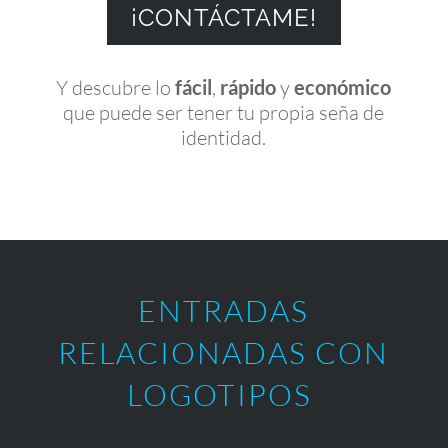
¡CONTÁCTAME!
Y descubre lo
fácil
,
rápido
y
económico
que puede ser tener tu propia seña de
identidad.
ENTRADAS
RELACIONADAS CON
LOGOTIPOS