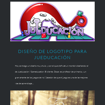
DISEÑO DE LOGOTIPO PARA
JUEDUCACIÓN
Hoy os traigo un diseño muy chulo, y con el que disfruté un montón diseñando: el
de Jueducación / Gameducation. El cliente, Óscar, es profesor de primaria, y un
gran amante de los juegos de rol. Sabedor de que el juego es una de las mejores
vías de aprendizaje,...