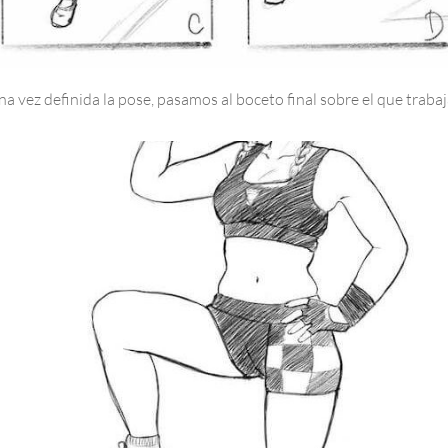
a vez definida la pose, pasamos al boceto final sobre el que trabaj