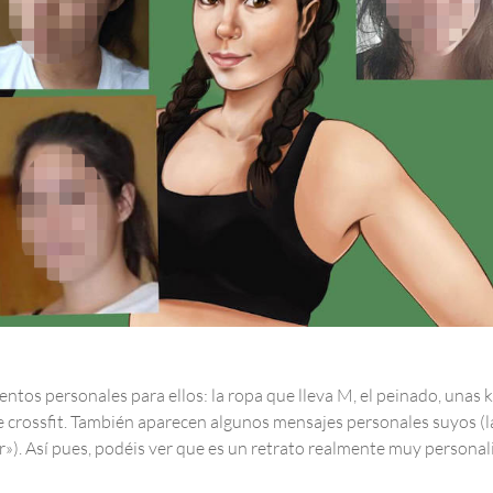
tos personales para ellos: la ropa que lleva M, el peinado, unas ke
e crossfit. También aparecen algunos mensajes personales suyos (la t
»). Así pues, podéis ver que es un retrato realmente muy persona