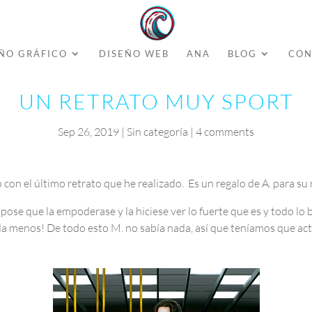
ÑO GRÁFICO
DISEÑO WEB
ANA
BLOG
CON
UN RETRATO MUY SPORT
Sep 26, 2019
|
Sin categoría
|
4 comments
 con el último retrato que he realizado.
Es un regalo de A. para su 
a pose que la empoderase y la hiciese ver lo fuerte que es y todo lo
ada menos! De todo esto M. no sabía nada, así que teníamos que ac