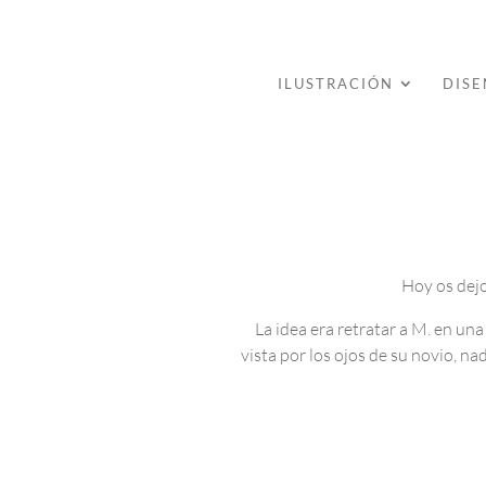
ILUSTRACIÓN
DISE
Hoy os dejo
La idea era retratar a M. en un
vista por los ojos de su novio, n