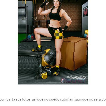
omparta sus fotos, así que no puedo subirlas (¡aunque no será po