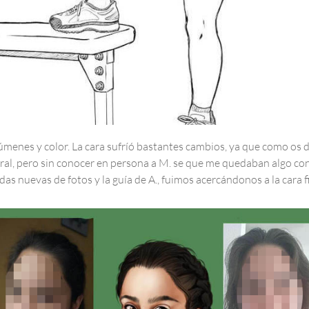
úmenes y color. La cara sufríó bastantes cambios, ya que como os di
eral, pero sin conocer en persona a M. se que me quedaban algo con
das nuevas de fotos y la guía de A., fuimos acercándonos a la cara fi